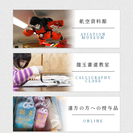
航空資料館
AVIATION
MUSEUM
龍玉書道教室
CALLIGRAPHY
CLASS
遠方の方への授与品
ONLINE