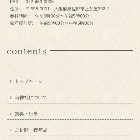
FAX:
072-463-0005
住所:
〒598-0001 大阪府泉佐野市上瓦屋392-1
参拝時間:
午前9時00分〜午後5時00分
御守授与所:
午前9時00分〜午後5時00分
contents
トップページ
当神社について
祭典・行事
ご祈願・授与品